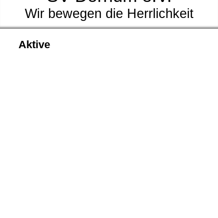
Wir bewegen die Herrlichkeit
Aktive
FC Wiesenhof
Sankt Hubertus
Sankt Hubertus U19
Los Magos Rosas
Kloses Fuchsbande
Bild1
Bild2
Bild3
Bild4