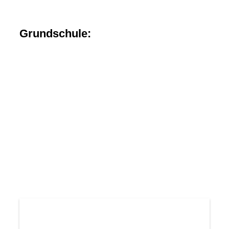
bild4
bild5
Grundschule:
bild1
bild2
bild3
bild4
bild5
bild6
bild7
bild8