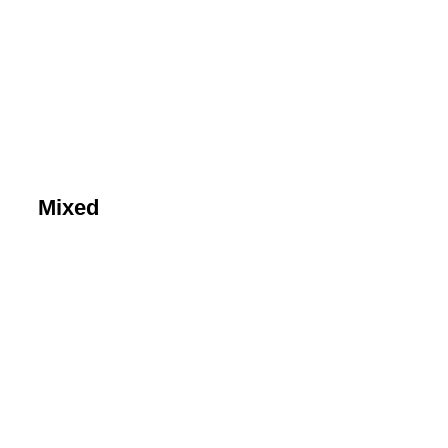
Bild 6
Bild1
Bild3
Bild4
Bild5
Bilkd2
Mixed
Bild1
Bild9
Bild2
Bild3
Bild4
Bild5