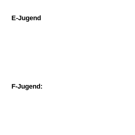
Bild5
E-Jugend
SV Dornum
JSG Ochtersum/Fulkum
TuS Holtriem
TuS Halbemond
SG Egels-Popens
F-Jugend:
bild1
bild2
bild3