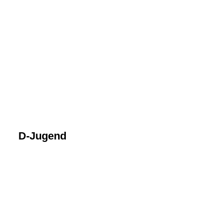
bild1
Bild2
Bild3
Bild4
Bild5
Bild6
Bild7
Bild8
D-Jugend
Bild1
Bild2
Bild3
Bild4