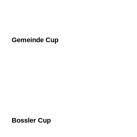
Bild6
Bild7
Bild8
Gemeinde Cup
Bild1
Bild2
Bild3
Bild4
Bild5
Bild6
Bossler Cup