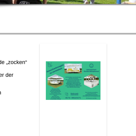
nde „zocken“
er der
n